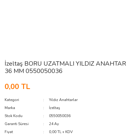
İzeltaş BORU UZATMALI YILDIZ ANAHTAR
36 MM 0550050036
0,00 TL
Kategori
Yıldız Anahtarlar
Marka
İzeltaş
Stok Kodu
0550050036
Garanti Süresi
24 Ay
Fiyat
0,00 TL + KDV