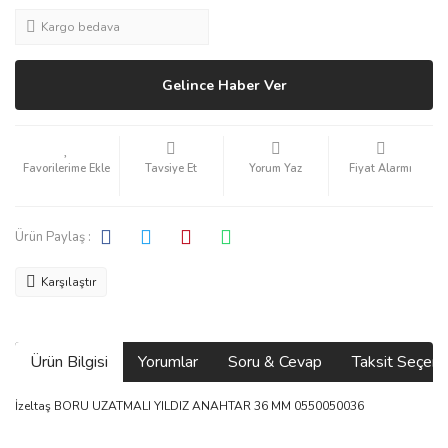
Kargo bedava
Gelince Haber Ver
Tavsiye Et
Yorum Yaz
Fiyat Alarmı
Ürün Paylaş :
Karşılaştır
Ürün Bilgisi
Yorumlar
Soru & Cevap
Taksit Seçene
İzeltaş BORU UZATMALI YILDIZ ANAHTAR 36 MM 0550050036