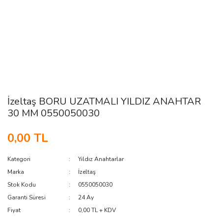
İzeltaş BORU UZATMALI YILDIZ ANAHTAR
30 MM 0550050030
0,00 TL
Kategori
Yıldız Anahtarlar
Marka
İzeltaş
Stok Kodu
0550050030
Garanti Süresi
24 Ay
Fiyat
0,00 TL + KDV