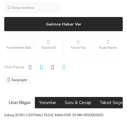
Kargo bedava
Gelince Haber Ver
Tavsiye Et
Yorum Yaz
Fiyat Alarmı
Ürün Paylaş :
Karşılaştır
Ürün Bilgisi
Yorumlar
Soru & Cevap
Taksit Seçene
İzeltaş BORU UZATMALI YILDIZ ANAHTAR 30 MM 0550050030