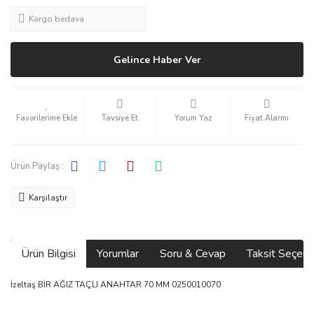
Kargo bedava
Gelince Haber Ver
Tavsiye Et
Yorum Yaz
Fiyat Alarmı
Ürün Paylaş :
Karşılaştır
Ürün Bilgisi
Yorumlar
Soru & Cevap
Taksit Seçene
İzeltaş BİR AĞIZ TAÇLI ANAHTAR 70 MM 0250010070