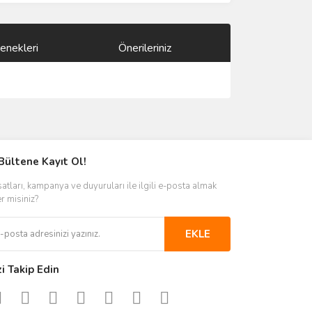
enekleri
Önerileriniz
ımıza iletebilirsiniz.
Bültene Kayıt Ol!
satları, kampanya ve duyuruları ile ilgili e-posta almak
er misiniz?
EKLE
zi Takip Edin