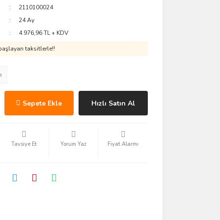
2110100024
24 Ay
4.976,96 TL + KDV
aşlayan taksitlerle!!
a
Sepete Ekle
Hızlı Satın Al
Tavsiye Et
Yorum Yaz
Fiyat Alarmı