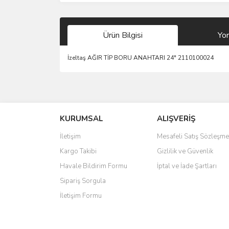
Ürün Bilgisi
Yo
İzeltaş AĞIR TİP BORU ANAHTARI 24" 2110100024
Bu ürünün fiyat bilgisi, resim, ürün açıklamalarında 
Görüş ve önerileriniz için teşekkür ederiz.
KURUMSAL
ALIŞVERİŞ
Ürün resmi kalitesiz, bozuk veya görüntülenemiyo
Ürün açıklamasında eksik bilgiler bulunuyor.
İletişim
Mesafeli Satış Sözleşme
Ürün bilgilerinde hatalar bulunuyor.
Kargo Takibi
Gizlilik ve Güvenlik
Ürün fiyatı diğer sitelerden daha pahalı.
Havale Bildirim Formu
İptal ve İade Şartları
Bu ürüne benzer farklı alternatifler olmalı.
Sipariş Sorgula
İletişim Formu