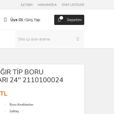
İLETİŞİM
HAKKIMIZDA
FİYAT LİSTELERİ
Üye Ol
Giriş Yap
Sepetim
/
 AĞIR TİP BORU
RI 24'' 2110100024
 TL
Boru Anahtarları
İzeltaş