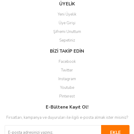
Gönder
ÜYELİK
Yeni Üyelik
Üye Girişi
Şifremi Unuttum
Sepetiniz
BİZİ TAKİP EDİN
Facebook
Twitter
Instagram
Youtube
Pinterest
E-Bültene Kayıt Ol!
Fırsatları, kampanya ve duyuruları ile ilgili e-posta almak ister misiniz?
EKLE