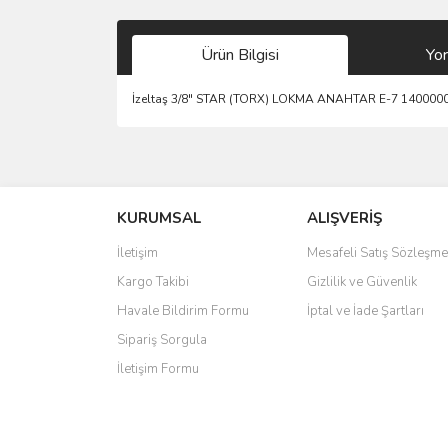
Ürün Bilgisi
Yo
İzeltaş 3/8" STAR (TORX) LOKMA ANAHTAR E-7 140000
Bu ürünün fiyat bilgisi, resim, ürün açıklamalarında 
Görüş ve önerileriniz için teşekkür ederiz.
KURUMSAL
ALIŞVERİŞ
Ürün resmi kalitesiz, bozuk veya görüntülenemiyo
Ürün açıklamasında eksik bilgiler bulunuyor.
İletişim
Mesafeli Satış Sözleşme
Ürün bilgilerinde hatalar bulunuyor.
Kargo Takibi
Gizlilik ve Güvenlik
Ürün fiyatı diğer sitelerden daha pahalı.
Havale Bildirim Formu
İptal ve İade Şartları
Bu ürüne benzer farklı alternatifler olmalı.
Sipariş Sorgula
İletişim Formu