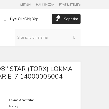
İLETİŞİM
HAKKIMIZDA
FİYAT LİSTELERİ
Üye Ol
Giriş Yap
Sepetim
/
 3/8'' STAR (TORX) LOKMA
R E-7 14000005004
Lokma Anahtarlar
İzeltaş