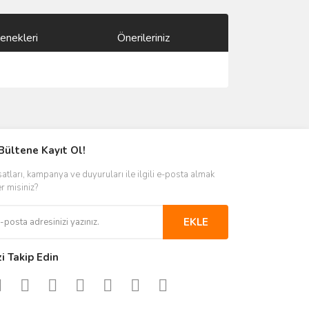
enekleri
Önerileriniz
ımıza iletebilirsiniz.
Bültene Kayıt Ol!
satları, kampanya ve duyuruları ile ilgili e-posta almak
er misiniz?
EKLE
zi Takip Edin