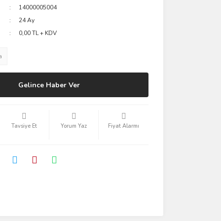
14000005004
24 Ay
0,00 TL + KDV
a
Gelince Haber Ver
Tavsiye Et
Yorum Yaz
Fiyat Alarmı