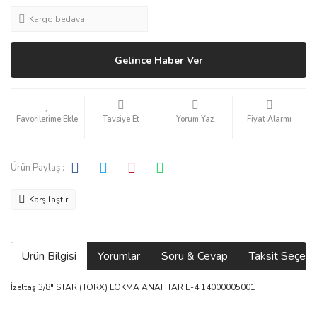
Kargo bedava
Gelince Haber Ver
Tavsiye Et
Yorum Yaz
Fiyat Alarmı
Ürün Paylaş :
Karşılaştır
Ürün Bilgisi
Yorumlar
Soru & Cevap
Taksit Seçene
İzeltaş 3/8" STAR (TORX) LOKMA ANAHTAR E-4 14000005001