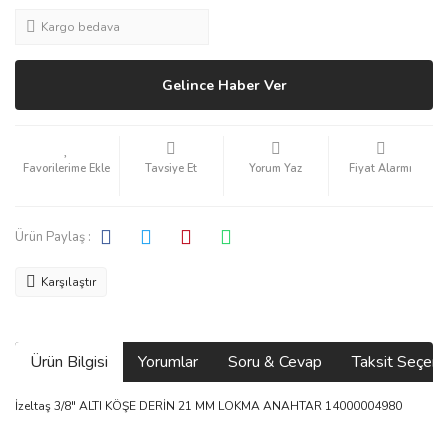
Kargo bedava
Gelince Haber Ver
Tavsiye Et
Yorum Yaz
Fiyat Alarmı
Ürün Paylaş :
Karşılaştır
Ürün Bilgisi
Yorumlar
Soru & Cevap
Taksit Seçene
İzeltaş 3/8" ALTI KÖŞE DERİN 21 MM LOKMA ANAHTAR 14000004980