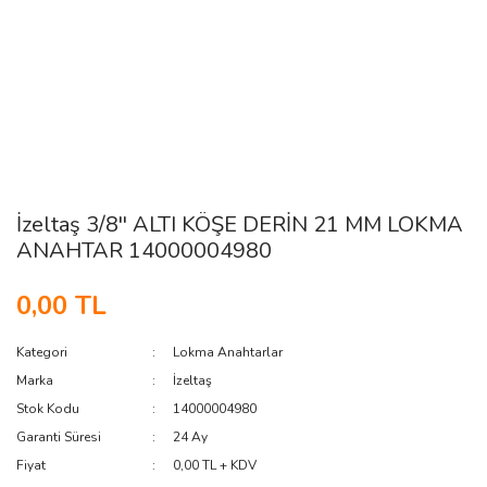
İzeltaş 3/8'' ALTI KÖŞE DERİN 21 MM LOKMA
ANAHTAR 14000004980
0,00 TL
Kategori
Lokma Anahtarlar
Marka
İzeltaş
Stok Kodu
14000004980
Garanti Süresi
24 Ay
Fiyat
0,00 TL + KDV