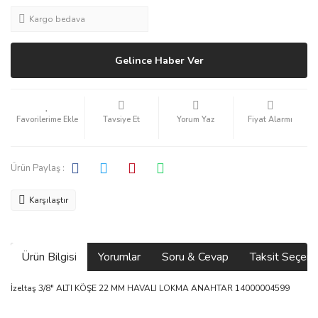
Kargo bedava
Gelince Haber Ver
Tavsiye Et
Yorum Yaz
Fiyat Alarmı
Ürün Paylaş :
Karşılaştır
Ürün Bilgisi
Yorumlar
Soru & Cevap
Taksit Seçene
İzeltaş 3/8" ALTI KÖŞE 22 MM HAVALI LOKMA ANAHTAR 14000004599