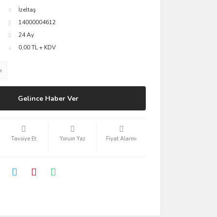
İzeltaş
14000004612
24 Ay
0,00 TL + KDV
a
Gelince Haber Ver
Tavsiye Et
Yorum Yaz
Fiyat Alarmı