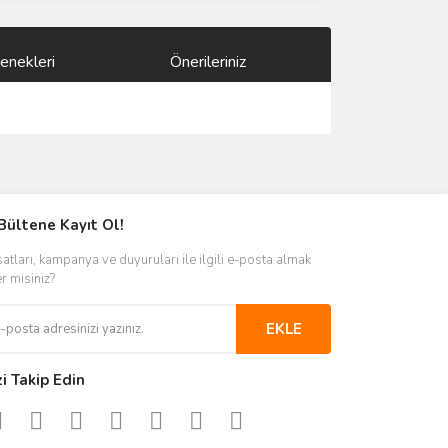
enekleri
Önerileriniz
ımıza iletebilirsiniz.
Bültene Kayıt Ol!
satları, kampanya ve duyuruları ile ilgili e-posta almak
er misiniz?
EKLE
zi Takip Edin