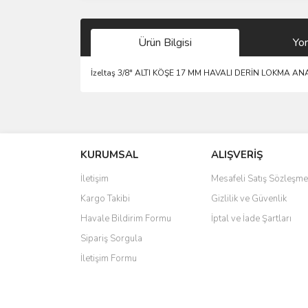
Ürün Bilgisi
Yo
İzeltaş 3/8" ALTI KÖŞE 17 MM HAVALI DERİN LOKMA A
Bu ürünün fiyat bilgisi, resim, ürün açıklamalarında 
Görüş ve önerileriniz için teşekkür ederiz.
KURUMSAL
ALIŞVERİŞ
Ürün resmi kalitesiz, bozuk veya görüntülenemiyo
Ürün açıklamasında eksik bilgiler bulunuyor.
İletişim
Mesafeli Satış Sözleşme
Ürün bilgilerinde hatalar bulunuyor.
Kargo Takibi
Gizlilik ve Güvenlik
Ürün fiyatı diğer sitelerden daha pahalı.
Havale Bildirim Formu
İptal ve İade Şartları
Bu ürüne benzer farklı alternatifler olmalı.
Sipariş Sorgula
İletişim Formu