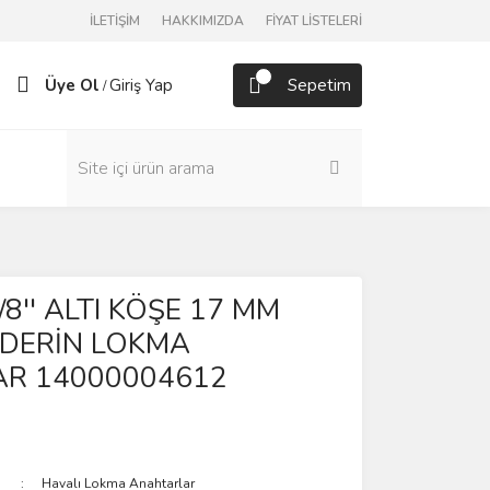
İLETİŞİM
HAKKIMIZDA
FİYAT LİSTELERİ
Üye Ol
Giriş Yap
Sepetim
/
3/8'' ALTI KÖŞE 17 MM
 DERİN LOKMA
R 14000004612
Havalı Lokma Anahtarlar