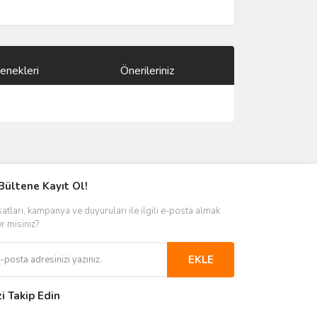
enekleri
Önerileriniz
ımıza iletebilirsiniz.
Bültene Kayıt Ol!
satları, kampanya ve duyuruları ile ilgili e-posta almak
er misiniz?
EKLE
zi Takip Edin