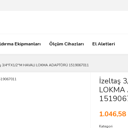
ldırma Ekipmanları
Ölçüm Cihazları
El Aletleri
aş 3/4''FX1/2''M HAVALI LOKMA ADAPTÖRÜ 1519067011
İzeltaş 
LOKMA
151906
1.046,58
Kategori