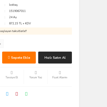
İzeltaş
1519067011
24 Ay
872,15 TL + KDV
aşlayan taksitlerle!!
a
Sepete Ekle
Hızlı Satın Al
Tavsiye Et
Yorum Yaz
Fiyat Alarmı