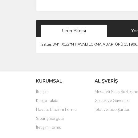
Ürün Bilgisi
Yo
İzeltaş 3/4"FX1/2"M HAVALI LOKMA ADAPTÖRÜ 151906
Bu ürünün fiyat bilgisi, resim, ürün açıklamalarında 
Görüş ve önerileriniz için teşekkür ederiz.
KURUMSAL
ALIŞVERİŞ
Ürün resmi kalitesiz, bozuk veya görüntülenemiyo
Ürün açıklamasında eksik bilgiler bulunuyor.
İletişim
Mesafeli Satış Sözleşme
Ürün bilgilerinde hatalar bulunuyor.
Kargo Takibi
Gizlilik ve Güvenlik
Ürün fiyatı diğer sitelerden daha pahalı.
Havale Bildirim Formu
İptal ve İade Şartları
Bu ürüne benzer farklı alternatifler olmalı.
Sipariş Sorgula
İletişim Formu