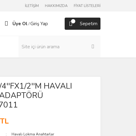
İLETİŞİM
HAKKIMIZDA
FİYAT LİSTELERİ
Üye Ol
Giriş Yap
Sepetim
/
3/4''FX1/2''M HAVALI
 ADAPTÖRÜ
7011
 TL
Havalı Lokma Anahtarlar