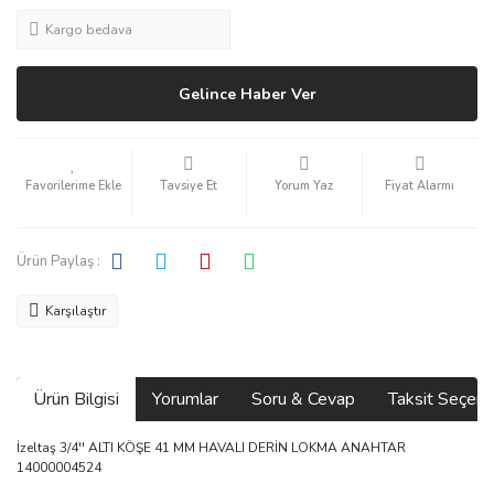
Kargo bedava
Gelince Haber Ver
Tavsiye Et
Yorum Yaz
Fiyat Alarmı
Ürün Paylaş :
Karşılaştır
Ürün Bilgisi
Yorumlar
Soru & Cevap
Taksit Seçene
İzeltaş 3/4'' ALTI KÖŞE 41 MM HAVALI DERİN LOKMA ANAHTAR
14000004524