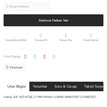
Kargo bedava
Gelince Haber Ver
Tavsiye Et
Yorum Yaz
Fiyat Alarmı
Ürün Paylaş :
Karşılaştır
Ürün Bilgisi
Yorumlar
Soru & Cevap
Taksit Seçene
İzeltaş 3/4'' ALTI KÖŞE 27 MM HAVALI LOKMA ANAHTAR 1119067027