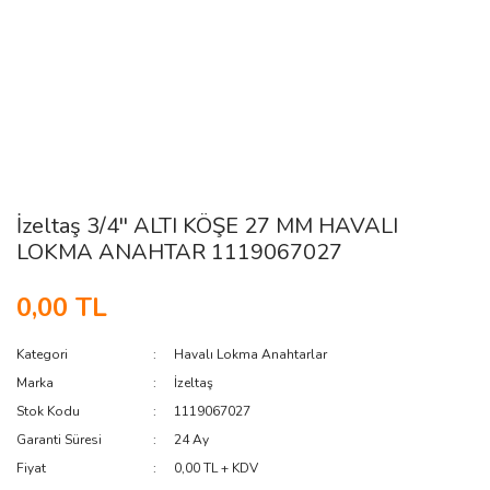
İzeltaş 3/4'' ALTI KÖŞE 27 MM HAVALI
LOKMA ANAHTAR 1119067027
0,00 TL
Kategori
Havalı Lokma Anahtarlar
Marka
İzeltaş
Stok Kodu
1119067027
Garanti Süresi
24 Ay
Fiyat
0,00 TL + KDV