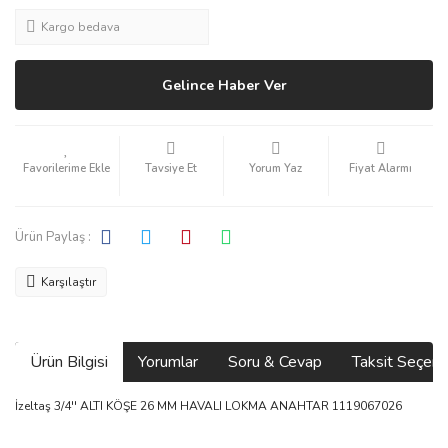
Kargo bedava
Gelince Haber Ver
Tavsiye Et
Yorum Yaz
Fiyat Alarmı
Ürün Paylaş :
Karşılaştır
Ürün Bilgisi
Yorumlar
Soru & Cevap
Taksit Seçene
İzeltaş 3/4'' ALTI KÖŞE 26 MM HAVALI LOKMA ANAHTAR 1119067026