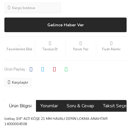
Kargo bedava
Gelince Haber Ver
Tavsiye Et
Yorum Yaz
Fiyat Alarmı
Ürün Paylaş :
Karşılaştır
Ürün Bilgisi
Yorumlar
Soru & Cevap
Taksit Seçene
İzeltaş 3/4'' ALTI KÖŞE 21 MM HAVALI DERİN LOKMA ANAHTAR
14000004508