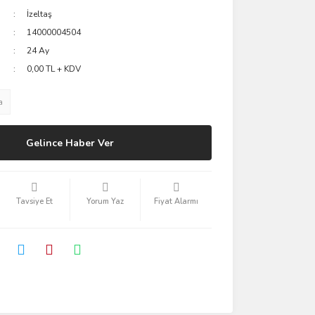
İzeltaş
14000004504
24 Ay
0,00 TL + KDV
a
Gelince Haber Ver
Tavsiye Et
Yorum Yaz
Fiyat Alarmı