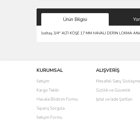
Ürün Bilgisi
Yo
İzeltaş 3/4'' ALTI KÖŞE 17 MM HAVALI DERİN LOKMA 
Bu ürünün fiyat bilgisi, resim, ürün açıklamalarında 
Görüş ve önerileriniz için teşekkür ederiz.
KURUMSAL
ALIŞVERİŞ
Ürün resmi kalitesiz, bozuk veya görüntülenemiyo
Ürün açıklamasında eksik bilgiler bulunuyor.
İletişim
Mesafeli Satış Sözleşme
Ürün bilgilerinde hatalar bulunuyor.
Kargo Takibi
Gizlilik ve Güvenlik
Ürün fiyatı diğer sitelerden daha pahalı.
Havale Bildirim Formu
İptal ve İade Şartları
Bu ürüne benzer farklı alternatifler olmalı.
Sipariş Sorgula
İletişim Formu