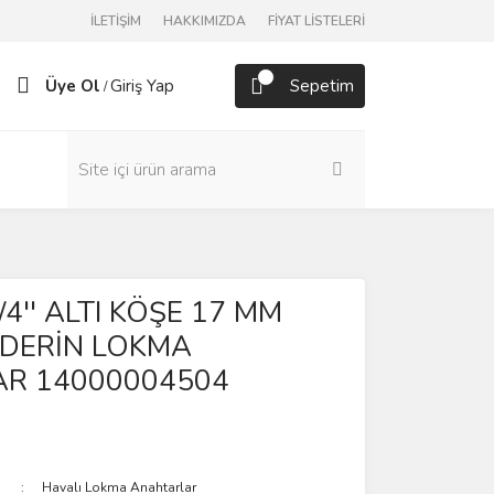
İLETİŞİM
HAKKIMIZDA
FİYAT LİSTELERİ
Üye Ol
Giriş Yap
Sepetim
/
3/4'' ALTI KÖŞE 17 MM
 DERİN LOKMA
R 14000004504
Havalı Lokma Anahtarlar