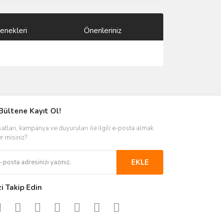
enekleri
Önerileriniz
ımıza iletebilirsiniz.
Bültene Kayıt Ol!
satları, kampanya ve duyuruları ile ilgili e-posta almak
er misiniz?
EKLE
zi Takip Edin