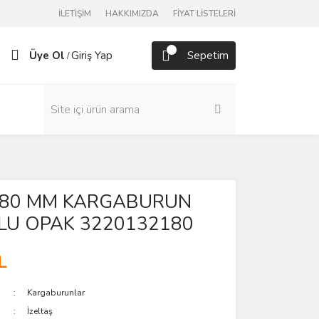
İLETİŞİM
HAKKIMIZDA
FİYAT LİSTELERİ
Üye Ol
Giriş Yap
Sepetim
/
ş 180 MM KARGABURUN
LU OPAK 3220132180
L
Kargaburunlar
İzeltaş