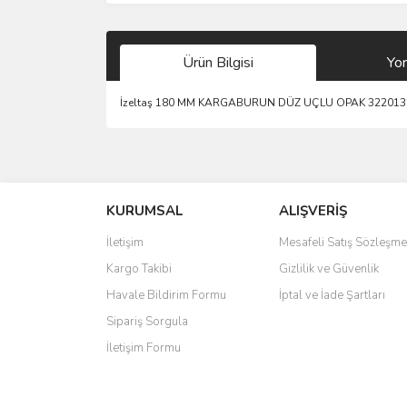
Ürün Bilgisi
Yo
İzeltaş 180 MM KARGABURUN DÜZ UÇLU OPAK 322013
Bu ürünün fiyat bilgisi, resim, ürün açıklamalarında 
Görüş ve önerileriniz için teşekkür ederiz.
KURUMSAL
ALIŞVERİŞ
Ürün resmi kalitesiz, bozuk veya görüntülenemiyo
Ürün açıklamasında eksik bilgiler bulunuyor.
İletişim
Mesafeli Satış Sözleşme
Ürün bilgilerinde hatalar bulunuyor.
Kargo Takibi
Gizlilik ve Güvenlik
Ürün fiyatı diğer sitelerden daha pahalı.
Havale Bildirim Formu
İptal ve İade Şartları
Bu ürüne benzer farklı alternatifler olmalı.
Sipariş Sorgula
İletişim Formu