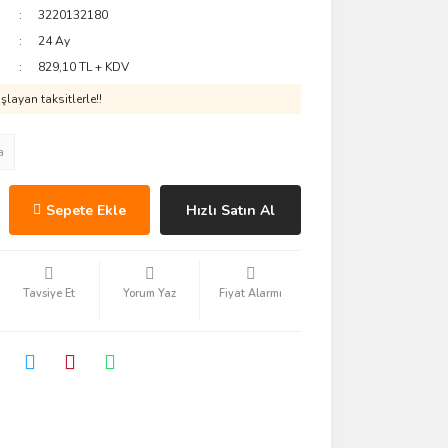
3220132180
24 Ay
829,10 TL + KDV
layan taksitlerle!!
a
Sepete Ekle
Hızlı Satın Al
Tavsiye Et
Yorum Yaz
Fiyat Alarmı