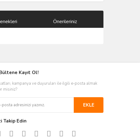
enekleri
Önerileriniz
ımıza iletebilirsiniz.
Bültene Kayıt Ol!
satları, kampanya ve duyuruları ile ilgili e-posta almak
er misiniz?
EKLE
zi Takip Edin