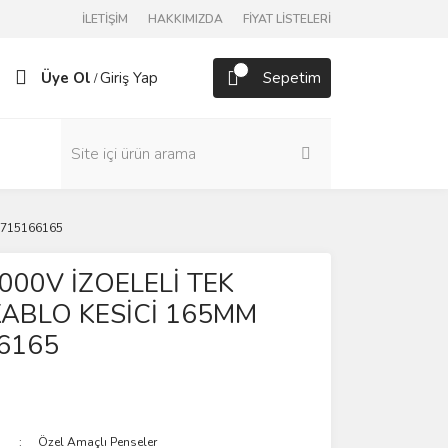
İLETİŞİM
HAKKIMIZDA
FİYAT LİSTELERİ
Üye Ol
Giriş Yap
Sepetim
/
 3715166165
 1000V İZOELELİ TEK
KABLO KESİCİ 165MM
6165
Özel Amaçlı Penseler