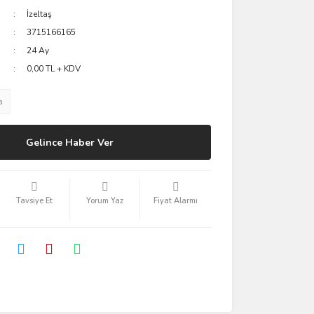
İzeltaş
3715166165
24 Ay
0,00 TL + KDV
a
Gelince Haber Ver
Tavsiye Et
Yorum Yaz
Fiyat Alarmı