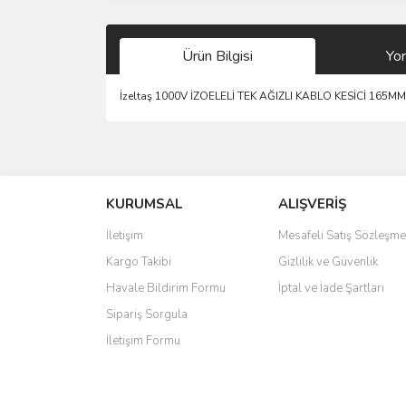
Ürün Bilgisi
Yo
İzeltaş 1000V İZOELELİ TEK AĞIZLI KABLO KESİCİ 165M
Bu ürünün fiyat bilgisi, resim, ürün açıklamalarında 
Görüş ve önerileriniz için teşekkür ederiz.
KURUMSAL
ALIŞVERİŞ
Ürün resmi kalitesiz, bozuk veya görüntülenemiyo
Ürün açıklamasında eksik bilgiler bulunuyor.
İletişim
Mesafeli Satış Sözleşme
Ürün bilgilerinde hatalar bulunuyor.
Kargo Takibi
Gizlilik ve Güvenlik
Ürün fiyatı diğer sitelerden daha pahalı.
Havale Bildirim Formu
İptal ve İade Şartları
Bu ürüne benzer farklı alternatifler olmalı.
Sipariş Sorgula
İletişim Formu