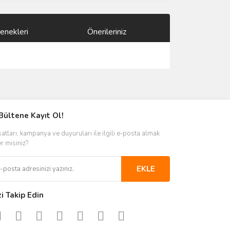
enekleri
Önerileriniz
ımıza iletebilirsiniz.
Bültene Kayıt Ol!
satları, kampanya ve duyuruları ile ilgili e-posta almak
er misiniz?
EKLE
zi Takip Edin