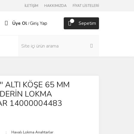
İLETİŞİM
HAKKIMIZDA
FİYAT LİSTELERİ
Üye Ol
Giriş Yap
Sepetim
/
1'' ALTI KÖŞE 65 MM
 DERİN LOKMA
R 14000004483
Havalı Lokma Anahtarlar