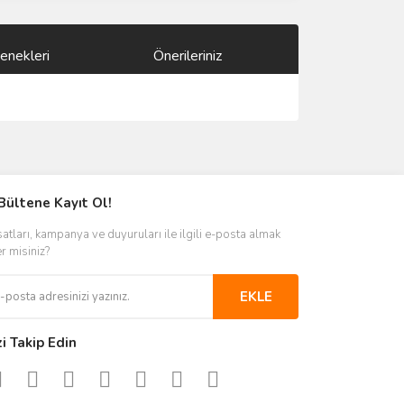
enekleri
Önerileriniz
ımıza iletebilirsiniz.
Bültene Kayıt Ol!
satları, kampanya ve duyuruları ile ilgili e-posta almak
er misiniz?
EKLE
zi Takip Edin