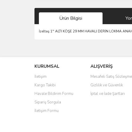
Ürün Bilgisi
Yo
İzeltaş 1'' ALTI KÖŞE 29 MM HAVALI DERİN LOKMA AN
Bu ürünün fiyat bilgisi, resim, ürün açıklamalarında 
Görüş ve önerileriniz için teşekkür ederiz.
KURUMSAL
ALIŞVERİŞ
Ürün resmi kalitesiz, bozuk veya görüntülenemiyo
Ürün açıklamasında eksik bilgiler bulunuyor.
İletişim
Mesafeli Satış Sözleşme
Ürün bilgilerinde hatalar bulunuyor.
Kargo Takibi
Gizlilik ve Güvenlik
Ürün fiyatı diğer sitelerden daha pahalı.
Havale Bildirim Formu
İptal ve İade Şartları
Bu ürüne benzer farklı alternatifler olmalı.
Sipariş Sorgula
İletişim Formu