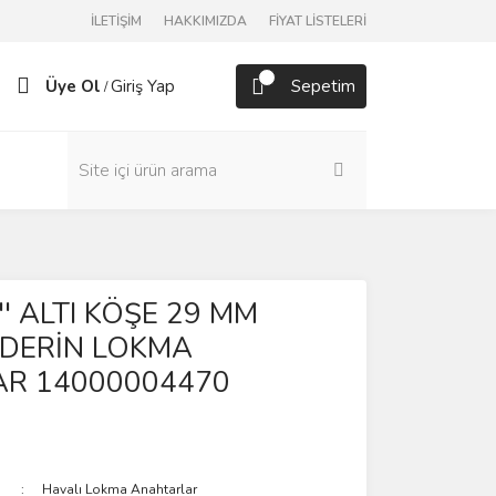
İLETİŞİM
HAKKIMIZDA
FİYAT LİSTELERİ
Üye Ol
Giriş Yap
Sepetim
/
1'' ALTI KÖŞE 29 MM
 DERİN LOKMA
R 14000004470
Havalı Lokma Anahtarlar