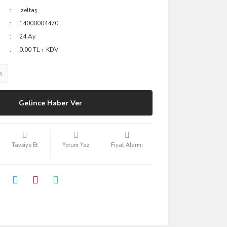
İzeltaş
14000004470
24 Ay
0,00 TL + KDV
a
Gelince Haber Ver
Tavsiye Et
Yorum Yaz
Fiyat Alarmı