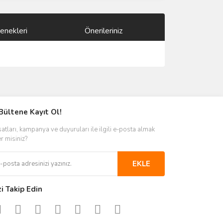
enekleri
Önerileriniz
ımıza iletebilirsiniz.
Bültene Kayıt Ol!
satları, kampanya ve duyuruları ile ilgili e-posta almak
er misiniz?
EKLE
zi Takip Edin