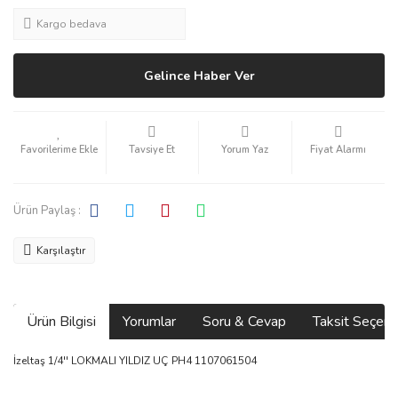
Kargo bedava
Gelince Haber Ver
Tavsiye Et
Yorum Yaz
Fiyat Alarmı
Ürün Paylaş :
Karşılaştır
Ürün Bilgisi
Yorumlar
Soru & Cevap
Taksit Seçene
İzeltaş 1/4'' LOKMALI YILDIZ UÇ PH4 1107061504