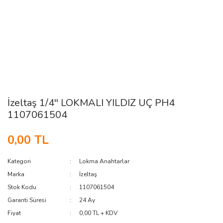
İzeltaş 1/4'' LOKMALI YILDIZ UÇ PH4
1107061504
0,00 TL
Kategori
Lokma Anahtarlar
Marka
İzeltaş
Stok Kodu
1107061504
Garanti Süresi
24 Ay
Fiyat
0,00 TL + KDV