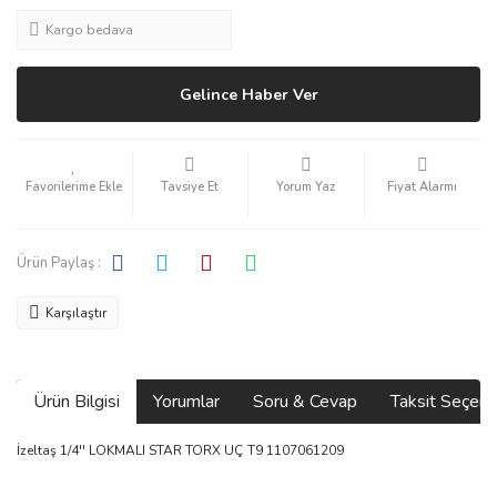
Kargo bedava
Gelince Haber Ver
Tavsiye Et
Yorum Yaz
Fiyat Alarmı
Ürün Paylaş :
Karşılaştır
Ürün Bilgisi
Yorumlar
Soru & Cevap
Taksit Seçene
İzeltaş 1/4'' LOKMALI STAR TORX UÇ T9 1107061209