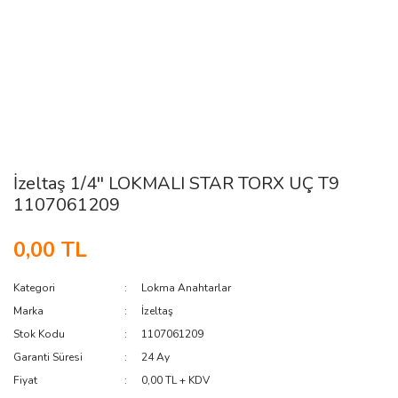
İzeltaş 1/4'' LOKMALI STAR TORX UÇ T9
1107061209
0,00 TL
Kategori
Lokma Anahtarlar
Marka
İzeltaş
Stok Kodu
1107061209
Garanti Süresi
24 Ay
Fiyat
0,00 TL + KDV