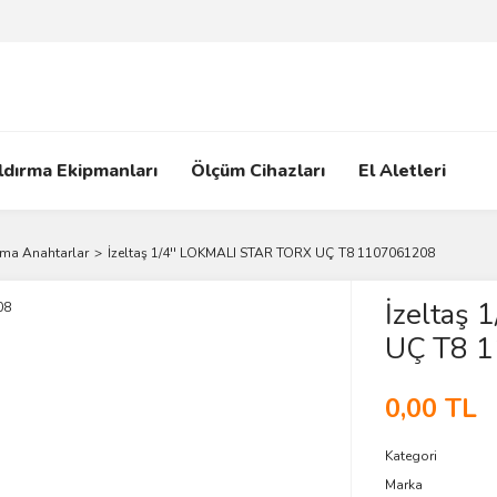
ldırma Ekipmanları
Ölçüm Cihazları
El Aletleri
ma Anahtarlar
İzeltaş 1/4'' LOKMALI STAR TORX UÇ T8 1107061208
İzeltaş
UÇ T8 
0,00 TL
Kategori
Marka