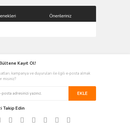
enekleri
Önerileriniz
ımıza iletebilirsiniz.
Bültene Kayıt Ol!
satları, kampanya ve duyuruları ile ilgili e-posta almak
er misiniz?
EKLE
zi Takip Edin