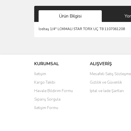
Ürün Bilgisi
Yo
İzeltaş 1/4'' LOKMALI STAR TORX UÇ T8 1107061208
Bu ürünün fiyat bilgisi, resim, ürün açıklamalarında 
Görüş ve önerileriniz için teşekkür ederiz.
KURUMSAL
ALIŞVERİŞ
Ürün resmi kalitesiz, bozuk veya görüntülenemiyo
Ürün açıklamasında eksik bilgiler bulunuyor.
İletişim
Mesafeli Satış Sözleşme
Ürün bilgilerinde hatalar bulunuyor.
Kargo Takibi
Gizlilik ve Güvenlik
Ürün fiyatı diğer sitelerden daha pahalı.
Havale Bildirim Formu
İptal ve İade Şartları
Bu ürüne benzer farklı alternatifler olmalı.
Sipariş Sorgula
İletişim Formu