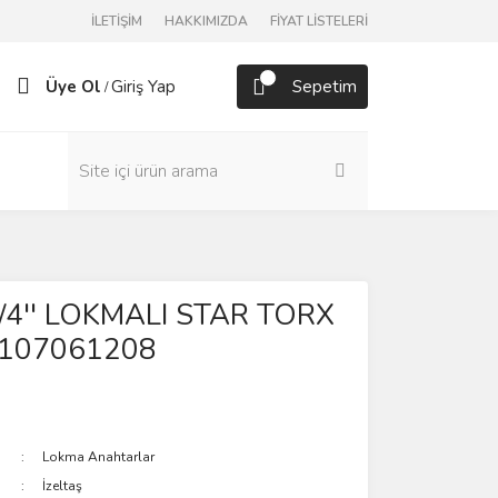
İLETİŞİM
HAKKIMIZDA
FİYAT LİSTELERİ
Üye Ol
Giriş Yap
Sepetim
/
 1/4'' LOKMALI STAR TORX
1107061208
Lokma Anahtarlar
İzeltaş