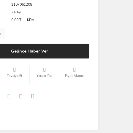
1107061208
24 Ay
0,00 TL + KDV
a
Gelince Haber Ver
Tavsiye Et
Yorum Yaz
Fiyat Alarmı