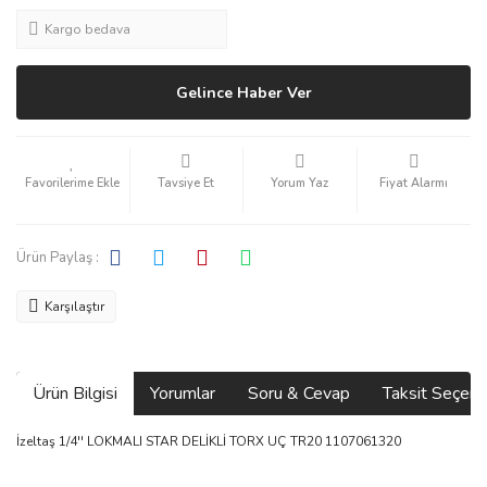
Kargo bedava
Gelince Haber Ver
Tavsiye Et
Yorum Yaz
Fiyat Alarmı
Ürün Paylaş :
Karşılaştır
Ürün Bilgisi
Yorumlar
Soru & Cevap
Taksit Seçene
İzeltaş 1/4'' LOKMALI STAR DELİKLİ TORX UÇ TR20 1107061320