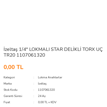
İzeltaş 1/4'' LOKMALI STAR DELİKLİ TORX UÇ
TR20 1107061320
0,00 TL
Kategori
Lokma Anahtarlar
Marka
İzeltaş
Stok Kodu
1107061320
Garanti Süresi
24 Ay
Fiyat
0,00 TL + KDV