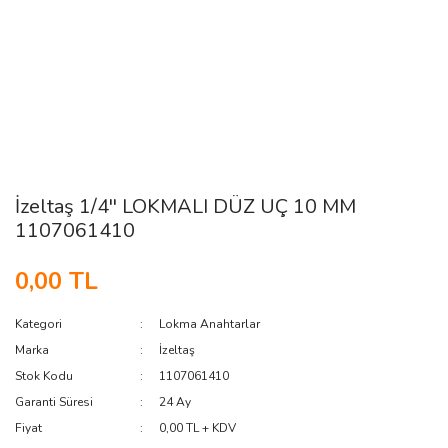
İzeltaş 1/4'' LOKMALI DÜZ UÇ 10 MM
1107061410
0,00 TL
Kategori
Lokma Anahtarlar
Marka
İzeltaş
Stok Kodu
1107061410
Garanti Süresi
24 Ay
Fiyat
0,00 TL + KDV