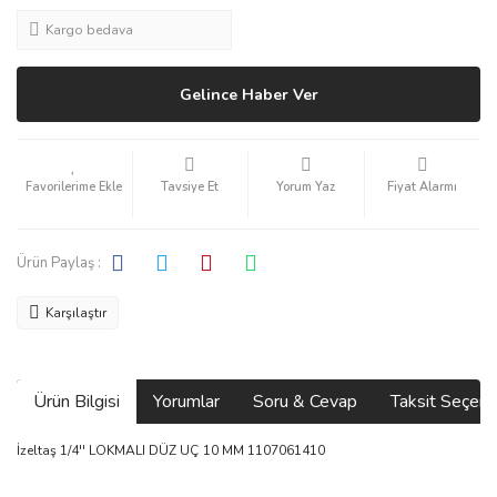
Kargo bedava
Gelince Haber Ver
Tavsiye Et
Yorum Yaz
Fiyat Alarmı
Ürün Paylaş :
Karşılaştır
Ürün Bilgisi
Yorumlar
Soru & Cevap
Taksit Seçene
İzeltaş 1/4'' LOKMALI DÜZ UÇ 10 MM 1107061410