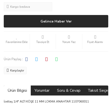
Kargo bedava
Gelince Haber Ver
Tavsiye Et
Yorum Yaz
Fiyat Alarmı
Ürün Paylaş :
Karşılaştır
Ürün Bilgisi
Yorumlar
Soru & Cevap
Taksit Seçene
İzeltaş 1/4" ALTI KÖŞE 11 MM LOKMA ANAHTAR 1107060011