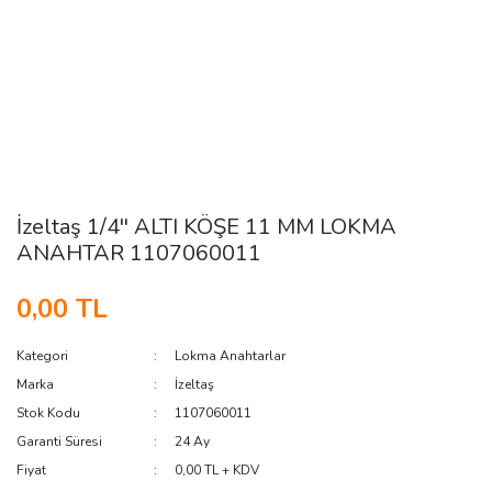
İzeltaş 1/4'' ALTI KÖŞE 11 MM LOKMA
ANAHTAR 1107060011
0,00 TL
Kategori
Lokma Anahtarlar
Marka
İzeltaş
Stok Kodu
1107060011
Garanti Süresi
24 Ay
Fiyat
0,00 TL + KDV