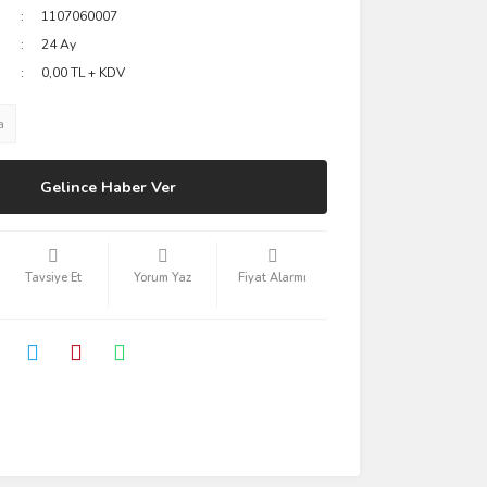
1107060007
24 Ay
0,00 TL + KDV
a
Gelince Haber Ver
Tavsiye Et
Yorum Yaz
Fiyat Alarmı