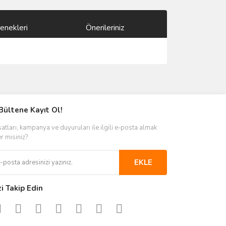
enekleri
Önerileriniz
ımıza iletebilirsiniz.
Bültene Kayıt Ol!
satları, kampanya ve duyuruları ile ilgili e-posta almak
er misiniz?
EKLE
zi Takip Edin