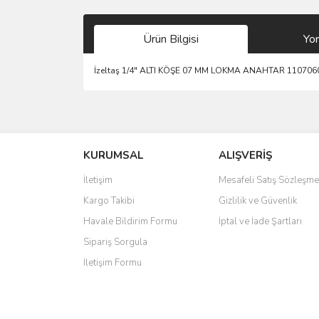
Ürün Bilgisi
Yo
İzeltaş 1/4" ALTI KÖŞE 07 MM LOKMA ANAHTAR 110706
Bu ürünün fiyat bilgisi, resim, ürün açıklamalarında 
Görüş ve önerileriniz için teşekkür ederiz.
KURUMSAL
ALIŞVERİŞ
Ürün resmi kalitesiz, bozuk veya görüntülenemiyo
Ürün açıklamasında eksik bilgiler bulunuyor.
İletişim
Mesafeli Satış Sözleşme
Ürün bilgilerinde hatalar bulunuyor.
Kargo Takibi
Gizlilik ve Güvenlik
Ürün fiyatı diğer sitelerden daha pahalı.
Havale Bildirim Formu
İptal ve İade Şartları
Bu ürüne benzer farklı alternatifler olmalı.
Sipariş Sorgula
İletişim Formu