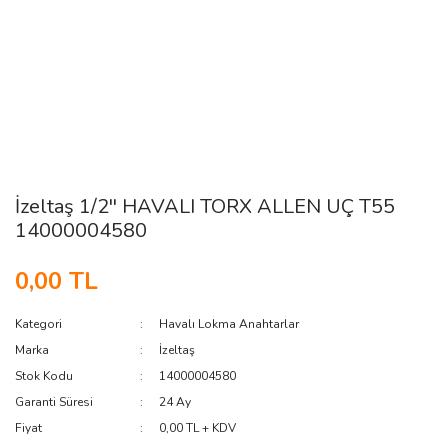
İzeltaş 1/2'' HAVALI TORX ALLEN UÇ T55
14000004580
0,00 TL
Kategori
Havalı Lokma Anahtarlar
Marka
İzeltaş
Stok Kodu
14000004580
Garanti Süresi
24 Ay
Fiyat
0,00 TL + KDV