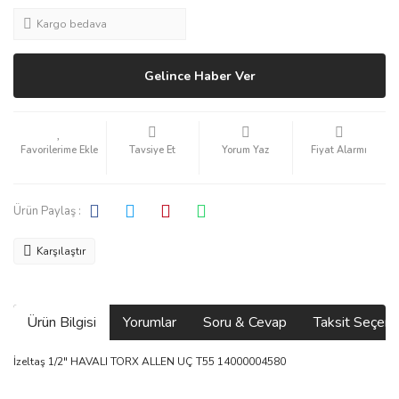
Kargo bedava
Gelince Haber Ver
Tavsiye Et
Yorum Yaz
Fiyat Alarmı
Ürün Paylaş :
Karşılaştır
Ürün Bilgisi
Yorumlar
Soru & Cevap
Taksit Seçene
İzeltaş 1/2" HAVALI TORX ALLEN UÇ T55 14000004580