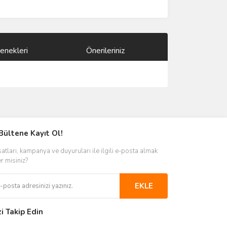
enekleri
Önerileriniz
ımıza iletebilirsiniz.
Bültene Kayıt Ol!
satları, kampanya ve duyuruları ile ilgili e-posta almak
er misiniz?
EKLE
zi Takip Edin