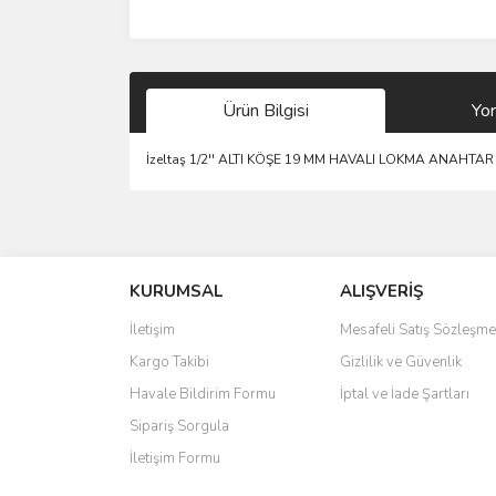
Ürün Bilgisi
Yo
İzeltaş 1/2'' ALTI KÖŞE 19 MM HAVALI LOKMA ANAHTA
Bu ürünün fiyat bilgisi, resim, ürün açıklamalarında 
Görüş ve önerileriniz için teşekkür ederiz.
KURUMSAL
ALIŞVERİŞ
Ürün resmi kalitesiz, bozuk veya görüntülenemiyo
Ürün açıklamasında eksik bilgiler bulunuyor.
İletişim
Mesafeli Satış Sözleşme
Ürün bilgilerinde hatalar bulunuyor.
Kargo Takibi
Gizlilik ve Güvenlik
Ürün fiyatı diğer sitelerden daha pahalı.
Havale Bildirim Formu
İptal ve İade Şartları
Bu ürüne benzer farklı alternatifler olmalı.
Sipariş Sorgula
İletişim Formu