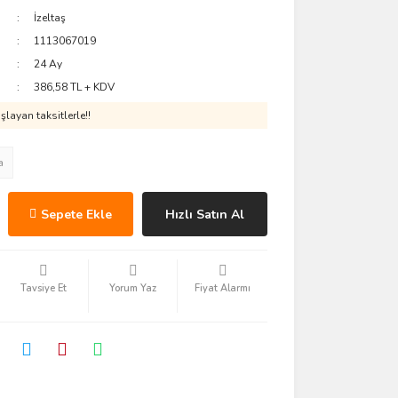
İzeltaş
1113067019
24 Ay
386,58 TL + KDV
layan taksitlerle!!
a
Sepete Ekle
Hızlı Satın Al
Tavsiye Et
Yorum Yaz
Fiyat Alarmı