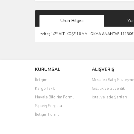
Ürün Bilgisi
Yo
İzeltaş 1/2" ALTI KÖŞE 16 MM LOKMA ANAHTAR 111306
Bu ürünün fiyat bilgisi, resim, ürün açıklamalarında 
Görüş ve önerileriniz için teşekkür ederiz.
KURUMSAL
ALIŞVERİŞ
Ürün resmi kalitesiz, bozuk veya görüntülenemiyo
Ürün açıklamasında eksik bilgiler bulunuyor.
İletişim
Mesafeli Satış Sözleşme
Ürün bilgilerinde hatalar bulunuyor.
Kargo Takibi
Gizlilik ve Güvenlik
Ürün fiyatı diğer sitelerden daha pahalı.
Havale Bildirim Formu
İptal ve İade Şartları
Bu ürüne benzer farklı alternatifler olmalı.
Sipariş Sorgula
İletişim Formu