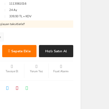
1113061016
24 Ay
339,93 TL + KDV
layan taksitlerle!!
a
Sepete Ekle
Hızlı Satın Al
Tavsiye Et
Yorum Yaz
Fiyat Alarmı