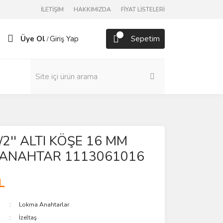
İLETİŞİM
HAKKIMIZDA
FİYAT LİSTELERİ
Üye Ol
Giriş Yap
Sepetim
/
1/2'' ALTI KÖŞE 16 MM
ANAHTAR 1113061016
L
Lokma Anahtarlar
İzeltaş