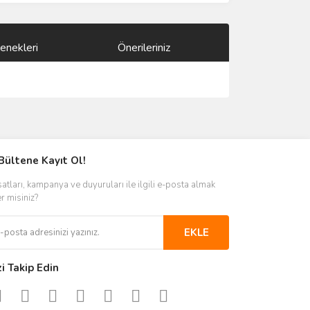
enekleri
Önerileriniz
ımıza iletebilirsiniz.
Bültene Kayıt Ol!
satları, kampanya ve duyuruları ile ilgili e-posta almak
er misiniz?
EKLE
zi Takip Edin