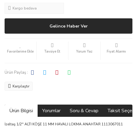
Kargo bedava
Gelince Haber Ver
Tavsiye Et
Yorum Yaz
Fiyat Alarmı
Ürün Paylaş :
Karşılaştır
Ürün Bilgisi
Yorumlar
Soru & Cevap
Taksit Seçene
İzeltaş 1/2'' ALTI KÖŞE 11 MM HAVALI LOKMA ANAHTAR 1113067011