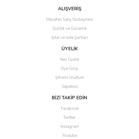
Bu ürüne benzer farklı alternatifler olmalı.
ALIŞVERİŞ
Mesafeli Satış Sözleşmesi
Gizlilik ve Güvenlik
İptal ve İade Şartları
Gönder
ÜYELİK
Yeni Üyelik
Üye Girişi
Şifremi Unuttum
Sepetiniz
BİZİ TAKİP EDİN
Facebook
Twitter
Instagram
Youtube