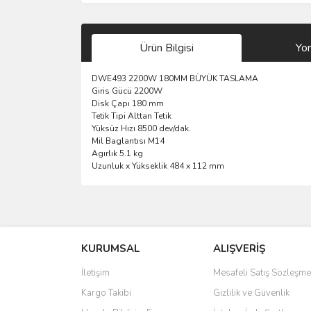
Ürün Bilgisi
Yo
DWE493 2200W 180MM BÜYÜK TASLAMA
Giris Gücü 2200W
Disk Çapı 180 mm
Tetik Tipi Alttan Tetik
Yüksüz Hızı 8500 dev/dak.
Mil Baglantısı M14
Agırlık 5.1 kg
Uzunluk x Yükseklik 484 x 112 mm
Bu ürünün fiyat bilgisi, resim, ürün açıklamalarında 
Görüş ve önerileriniz için teşekkür ederiz.
KURUMSAL
ALIŞVERİŞ
Ürün resmi kalitesiz, bozuk veya görüntülenemiyo
Ürün açıklamasında eksik bilgiler bulunuyor.
İletişim
Mesafeli Satış Sözleşme
Ürün bilgilerinde hatalar bulunuyor.
Kargo Takibi
Gizlilik ve Güvenlik
Ürün fiyatı diğer sitelerden daha pahalı.