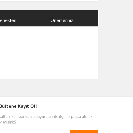
enekleri
Önerileriniz
ımıza iletebilirsiniz.
Bültene Kayıt Ol!
satları, kampanya ve duyuruları ile ilgili e-posta almak
er misiniz?