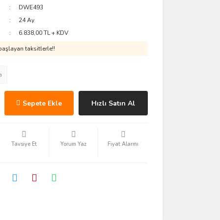
DWE493
24 Ay
6.838,00 TL + KDV
aşlayan taksitlerle!!
a
Sepete Ekle
Hızlı Satın Al
Tavsiye Et
Yorum Yaz
Fiyat Alarmı