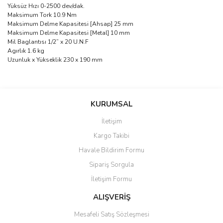
Yüksüz Hızı 0-2500 dev/dak.
Maksimum Tork 10.9 Nm
Maksimum Delme Kapasitesi [Ahsap] 25 mm
Maksimum Delme Kapasitesi [Metal] 10 mm
Mil Baglantısı 1/2” x 20 U.N.F
Agırlık 1.6 kg
Uzunluk x Yükseklik 230 x 190 mm
Bu ürünün fiyat bilgisi, resim, ürün açıklamalarında ve diğer
konularda yetersiz gördüğünüz noktaları öneri formunu kullanarak
Bu ürüne ilk yorumu siz yapın!
Ürün hakkında henüz soru sorulmamış.
KURUMSAL
tarafımıza iletebilirsiniz.
Görüş ve önerileriniz için teşekkür ederiz.
İletişim
Yorum Yaz
Soru Sor
Kargo Takibi
Ürün resmi kalitesiz, bozuk veya görüntülenemiyor.
Havale Bildirim Formu
Ürün açıklamasında eksik bilgiler bulunuyor.
Sipariş Sorgula
Ürün bilgilerinde hatalar bulunuyor.
İletişim Formu
Ürün fiyatı diğer sitelerden daha pahalı.
Bu ürüne benzer farklı alternatifler olmalı.
ALIŞVERİŞ
Mesafeli Satış Sözleşmesi