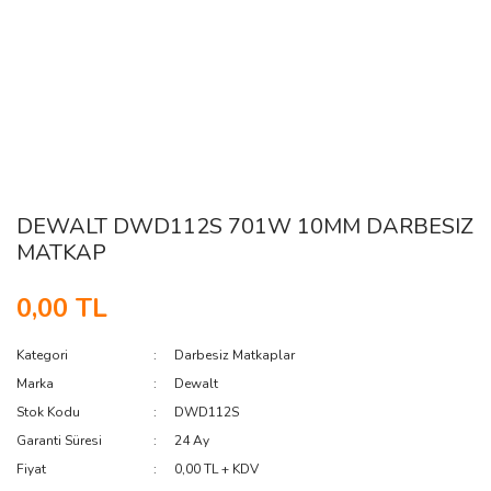
DEWALT DWD112S 701W 10MM DARBESIZ
MATKAP
0,00 TL
Kategori
Darbesiz Matkaplar
Marka
Dewalt
Stok Kodu
DWD112S
Garanti Süresi
24 Ay
Fiyat
0,00 TL + KDV