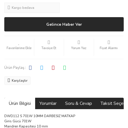
Kargo bedava
Gelince Haber Ver
Tavsiye Et
Yorum Yaz
Fiyat Alarmı
Ürün Paylaş :
Karşılaştır
Ürün Bilgisi
Yorumlar
Soru & Cevap
Taksit Seçene
DWD112 S 701W 10MM DARBESIZ MATKAP
Giris Gücü 701W
Mandren Kapasitesi 10 mm