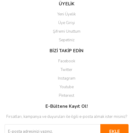
Gönder
ÜYELİK
Yeni Üyelik
Üye Girişi
Şifremi Unuttum
Sepetiniz
BİZİ TAKİP EDİN
Facebook
Twitter
Instagram
Youtube
Pinterest
E-Bültene Kayıt Ol!
Fırsatları, kampanya ve duyuruları ile ilgili e-posta almak ister misiniz?
EKLE