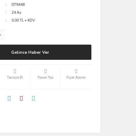
DT9448
24 Ay
0,00 TL + KDV
a
Gelince Haber Ver
Tavsiye Et
Yorum Yaz
Fiyat Alarmı