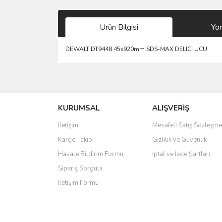
Ürün Bilgisi
Yo
DEWALT DT9448 45x920mm SDS-MAX DELİCİ UCU
Bu ürünün fiyat bilgisi, resim, ürün açıklamalarında 
Görüş ve önerileriniz için teşekkür ederiz.
KURUMSAL
ALIŞVERİŞ
Ürün resmi kalitesiz, bozuk veya görüntülenemiyo
Ürün açıklamasında eksik bilgiler bulunuyor.
İletişim
Mesafeli Satış Sözleşme
Ürün bilgilerinde hatalar bulunuyor.
Kargo Takibi
Gizlilik ve Güvenlik
Ürün fiyatı diğer sitelerden daha pahalı.
Havale Bildirim Formu
İptal ve İade Şartları
Bu ürüne benzer farklı alternatifler olmalı.
Sipariş Sorgula
İletişim Formu