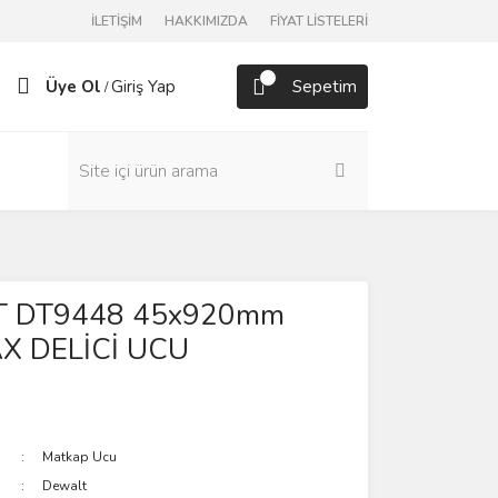
İLETİŞİM
HAKKIMIZDA
FİYAT LİSTELERİ
Üye Ol
Giriş Yap
Sepetim
/
 DT9448 45x920mm
X DELİCİ UCU
Matkap Ucu
Dewalt