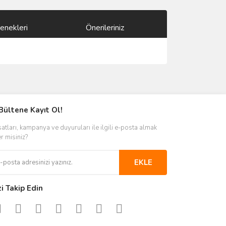
enekleri
Önerileriniz
ımıza iletebilirsiniz.
Bültene Kayıt Ol!
satları, kampanya ve duyuruları ile ilgili e-posta almak
er misiniz?
EKLE
zi Takip Edin