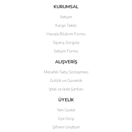
konularda yetersiz gördüğünüz noktaları öneri formunu kullanarak
Bu ürüne ilk yorumu siz yapın!
Ürün hakkında henüz soru sorulmamış.
KURUMSAL
tarafımıza iletebilirsiniz.
Görüş ve önerileriniz için teşekkür ederiz.
İletişim
Yorum Yaz
Soru Sor
Kargo Takibi
Ürün resmi kalitesiz, bozuk veya görüntülenemiyor.
Havale Bildirim Formu
Ürün açıklamasında eksik bilgiler bulunuyor.
Sipariş Sorgula
Ürün bilgilerinde hatalar bulunuyor.
İletişim Formu
Ürün fiyatı diğer sitelerden daha pahalı.
Bu ürüne benzer farklı alternatifler olmalı.
ALIŞVERİŞ
Mesafeli Satış Sözleşmesi
Gizlilik ve Güvenlik
İptal ve İade Şartları
Gönder
ÜYELİK
Yeni Üyelik
Üye Girişi
Şifremi Unuttum