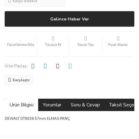
Kargo bedava
Gelince Haber Ver
Tavsiye Et
Yorum Yaz
Fiyat Alarmı
Ürün Paylaş :
Karşılaştır
Ürün Bilgisi
Yorumlar
Soru & Cevap
Taksit Seçene
DEWALT DT8156 57mm ELMAS PANÇ
Bu ürünün fiyat bilgisi, resim, ürün açıklamalarında ve diğer