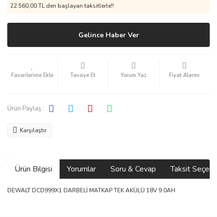
22.560,00 TL den başlayan taksitlerle!!
Gelince Haber Ver
Tavsiye Et
Yorum Yaz
Fiyat Alarmı
Ürün Paylaş :
Karşılaştır
Ürün Bilgisi
Yorumlar
Soru & Cevap
Taksit Seçene
DEWALT DCD999X1 DARBELİ MATKAP TEK AKÜLÜ 18V 9.0AH
Bu ürünün fiyat bilgisi, resim, ürün açıklamalarında ve diğer