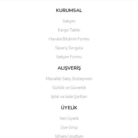
konularda yetersiz gördüğünüz noktaları öneri formunu kullanarak
Bu ürüne ilk yorumu siz yapın!
Ürün hakkında henüz soru sorulmamış.
KURUMSAL
tarafımıza iletebilirsiniz.
Görüş ve önerileriniz için teşekkür ederiz.
İletişim
Yorum Yaz
Soru Sor
Kargo Takibi
Ürün resmi kalitesiz, bozuk veya görüntülenemiyor.
Havale Bildirim Formu
Ürün açıklamasında eksik bilgiler bulunuyor.
Sipariş Sorgula
Ürün bilgilerinde hatalar bulunuyor.
İletişim Formu
Ürün fiyatı diğer sitelerden daha pahalı.
Bu ürüne benzer farklı alternatifler olmalı.
ALIŞVERİŞ
Mesafeli Satış Sözleşmesi
Gizlilik ve Güvenlik
İptal ve İade Şartları
Gönder
ÜYELİK
Yeni Üyelik
Üye Girişi
Şifremi Unuttum