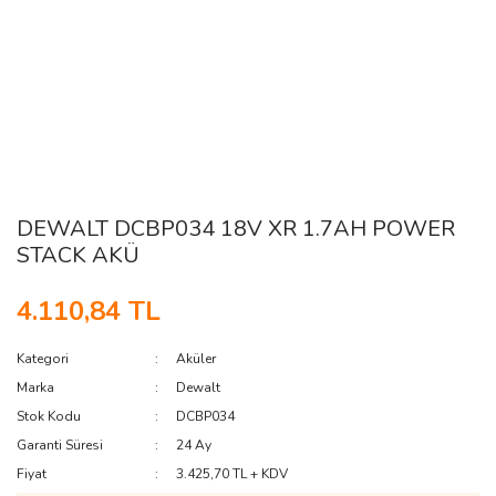
DEWALT DCBP034 18V XR 1.7AH POWER
STACK AKÜ
4.110,84 TL
Kategori
Aküler
Marka
Dewalt
Stok Kodu
DCBP034
Garanti Süresi
24 Ay
Fiyat
3.425,70 TL + KDV