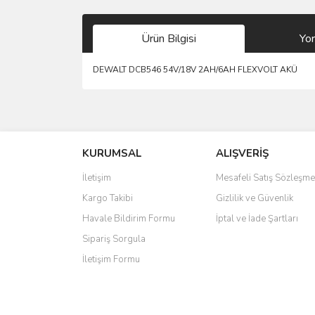
Ürün Bilgisi
Yo
DEWALT DCB546 54V/18V 2AH/6AH FLEXVOLT AKÜ
Bu ürünün fiyat bilgisi, resim, ürün açıklamalarında 
Görüş ve önerileriniz için teşekkür ederiz.
KURUMSAL
ALIŞVERİŞ
Ürün resmi kalitesiz, bozuk veya görüntülenemiyo
Ürün açıklamasında eksik bilgiler bulunuyor.
İletişim
Mesafeli Satış Sözleşme
Ürün bilgilerinde hatalar bulunuyor.
Kargo Takibi
Gizlilik ve Güvenlik
Ürün fiyatı diğer sitelerden daha pahalı.
Havale Bildirim Formu
İptal ve İade Şartları
Bu ürüne benzer farklı alternatifler olmalı.
Sipariş Sorgula
İletişim Formu