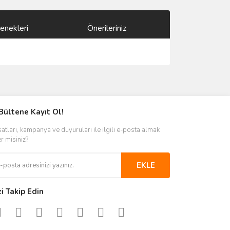
enekleri
Önerileriniz
ımıza iletebilirsiniz.
Bültene Kayıt Ol!
satları, kampanya ve duyuruları ile ilgili e-posta almak
er misiniz?
EKLE
zi Takip Edin