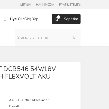
İLETİŞİM
HAKKIMIZDA
FİYAT LİSTELERİ
Üye Ol
Giriş Yap
Sepetim
/
 DCB546 54V/18V
H FLEXVOLT AKÜ
Akülü El Aletleri Aksesuarları
Dewalt