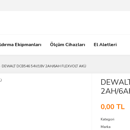
ldırma Ekipmanları
Ölçüm Cihazları
El Aletleri
DEWALT DCB546 54V/18V 2AH/6AH FLEXVOLT AKÜ
DEWALT
2AH/6A
0,00 TL
Kategori
Marka