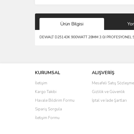
Ürün Bilgisi
Yo
DEWALT D25143K 900WATT 28MM 3.0J PROFESYONEL SD
Bu ürünün fiyat bilgisi, resim, ürün açıklamalarında 
Görüş ve önerileriniz için teşekkür ederiz.
KURUMSAL
ALIŞVERİŞ
Ürün resmi kalitesiz, bozuk veya görüntülenemiyo
Ürün açıklamasında eksik bilgiler bulunuyor.
İletişim
Mesafeli Satış Sözleşme
Ürün bilgilerinde hatalar bulunuyor.
Kargo Takibi
Gizlilik ve Güvenlik
Ürün fiyatı diğer sitelerden daha pahalı.
Havale Bildirim Formu
İptal ve İade Şartları
Bu ürüne benzer farklı alternatifler olmalı.
Sipariş Sorgula
İletişim Formu