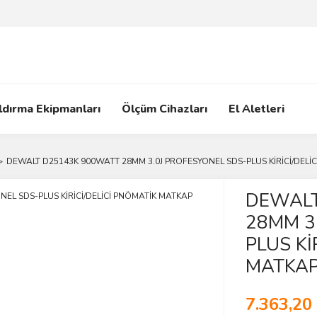
ldırma Ekipmanları
Ölçüm Cihazları
El Aletleri
DEWALT D25143K 900WATT 28MM 3.0J PROFESYONEL SDS-PLUS KİRİCİ/DELİ
DEWALT
28MM 3
PLUS Kİ
MATKA
7.363,20