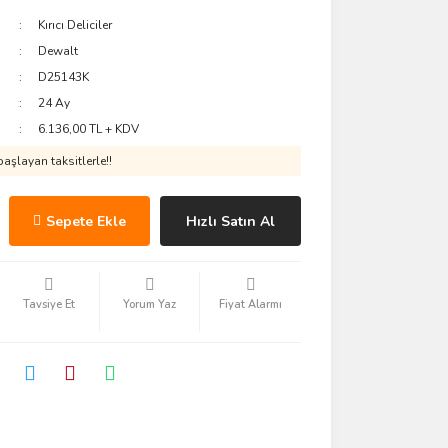
Kırıcı Deliciler
Dewalt
D25143K
24 Ay
6.136,00 TL + KDV
aşlayan taksitlerle!!
Sepete Ekle
Hızlı Satın Al
Tavsiye Et
Yorum Yaz
Fiyat Alarmı