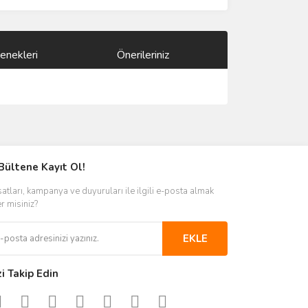
enekleri
Önerileriniz
ımıza iletebilirsiniz.
Bültene Kayıt Ol!
satları, kampanya ve duyuruları ile ilgili e-posta almak
er misiniz?
EKLE
zi Takip Edin