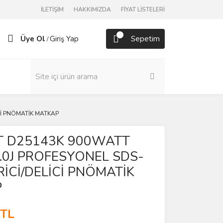
İLETİŞİM
HAKKIMIZDA
FİYAT LİSTELERİ
Üye Ol
Giriş Yap
Sepetim
/
Cİ PNÖMATİK MATKAP
 D25143K 900WATT
.0J PROFESYONEL SDS-
RİCİ/DELİCİ PNÖMATİK
P
 TL