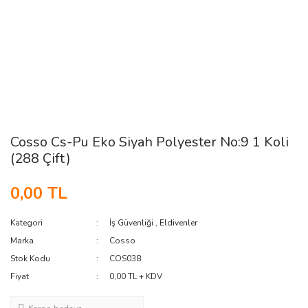
Cosso Cs-Pu Eko Siyah Polyester No:9 1 Koli
(288 Çift)
0,00 TL
Kategori
İş Güvenliği
,
Eldivenler
Marka
Cosso
Stok Kodu
COS038
Fiyat
0,00 TL + KDV