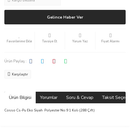
Kargo bedava
Gelince Haber Ver
Tavsiye Et
Yorum Yaz
Fiyat Alarmı
Ürün Paylaş :
Karşılaştır
Ürün Bilgisi
Yorumlar
Soru & Cevap
Taksit Seçene
Cosso Cs-Pu Eko Siyah Polyester No:9 1 Koli (288 Çift)
Bu ürünün fiyat bilgisi, resim, ürün açıklamalarında ve diğer