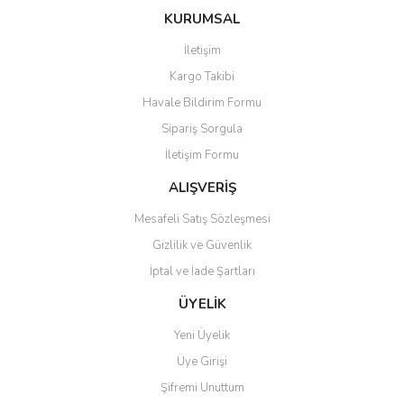
konularda yetersiz gördüğünüz noktaları öneri formunu kullanarak
Bu ürüne ilk yorumu siz yapın!
Ürün hakkında henüz soru sorulmamış.
KURUMSAL
tarafımıza iletebilirsiniz.
Görüş ve önerileriniz için teşekkür ederiz.
İletişim
Yorum Yaz
Soru Sor
Kargo Takibi
Ürün resmi kalitesiz, bozuk veya görüntülenemiyor.
Havale Bildirim Formu
Ürün açıklamasında eksik bilgiler bulunuyor.
Sipariş Sorgula
Ürün bilgilerinde hatalar bulunuyor.
İletişim Formu
Ürün fiyatı diğer sitelerden daha pahalı.
Bu ürüne benzer farklı alternatifler olmalı.
ALIŞVERİŞ
Mesafeli Satış Sözleşmesi
Gizlilik ve Güvenlik
İptal ve İade Şartları
Gönder
ÜYELİK
Yeni Üyelik
Üye Girişi
Şifremi Unuttum