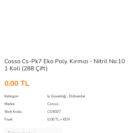
Cosso Cs-Pk7 Eko Poly. Kırmızı - Nitril No:10
1 Koli (288 Çift)
0,00 TL
Kategori
İş Güvenliği
,
Eldivenler
Marka
Cosso
Stok Kodu
COS027
Fiyat
0,00 TL + KDV