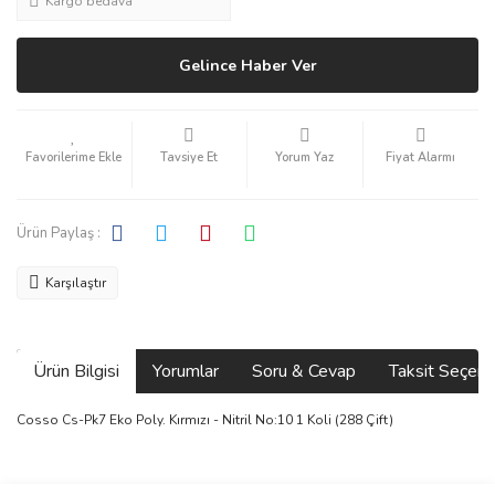
Kargo bedava
Gelince Haber Ver
Tavsiye Et
Yorum Yaz
Fiyat Alarmı
Ürün Paylaş :
Karşılaştır
Ürün Bilgisi
Yorumlar
Soru & Cevap
Taksit Seçene
Cosso Cs-Pk7 Eko Poly. Kırmızı - Nitril No:10 1 Koli (288 Çift)
Bu ürünün fiyat bilgisi, resim, ürün açıklamalarında ve diğer