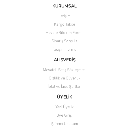
konularda yetersiz gördüğünüz noktaları öneri formunu kullanarak
Bu ürüne ilk yorumu siz yapın!
Ürün hakkında henüz soru sorulmamış.
KURUMSAL
tarafımıza iletebilirsiniz.
Görüş ve önerileriniz için teşekkür ederiz.
İletişim
Yorum Yaz
Soru Sor
Kargo Takibi
Ürün resmi kalitesiz, bozuk veya görüntülenemiyor.
Havale Bildirim Formu
Ürün açıklamasında eksik bilgiler bulunuyor.
Sipariş Sorgula
Ürün bilgilerinde hatalar bulunuyor.
İletişim Formu
Ürün fiyatı diğer sitelerden daha pahalı.
Bu ürüne benzer farklı alternatifler olmalı.
ALIŞVERİŞ
Mesafeli Satış Sözleşmesi
Gizlilik ve Güvenlik
İptal ve İade Şartları
Gönder
ÜYELİK
Yeni Üyelik
Üye Girişi
Şifremi Unuttum