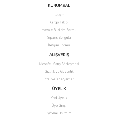
konularda yetersiz gördüğünüz noktaları öneri formunu kullanarak
Bu ürüne ilk yorumu siz yapın!
Ürün hakkında henüz soru sorulmamış.
KURUMSAL
tarafımıza iletebilirsiniz.
Görüş ve önerileriniz için teşekkür ederiz.
İletişim
Yorum Yaz
Soru Sor
Kargo Takibi
Ürün resmi kalitesiz, bozuk veya görüntülenemiyor.
Havale Bildirim Formu
Ürün açıklamasında eksik bilgiler bulunuyor.
Sipariş Sorgula
Ürün bilgilerinde hatalar bulunuyor.
İletişim Formu
Ürün fiyatı diğer sitelerden daha pahalı.
Bu ürüne benzer farklı alternatifler olmalı.
ALIŞVERİŞ
Mesafeli Satış Sözleşmesi
Gizlilik ve Güvenlik
İptal ve İade Şartları
Gönder
ÜYELİK
Yeni Üyelik
Üye Girişi
Şifremi Unuttum