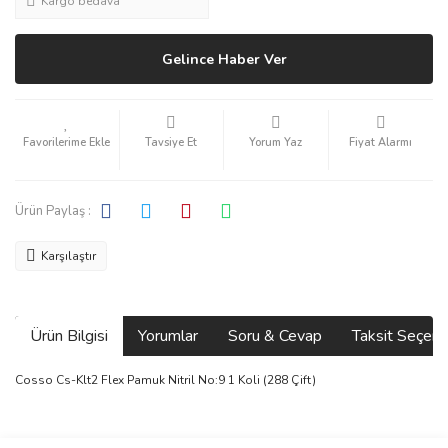
Kargo bedava
Gelince Haber Ver
Tavsiye Et
Yorum Yaz
Fiyat Alarmı
Ürün Paylaş :
Karşılaştır
Ürün Bilgisi
Yorumlar
Soru & Cevap
Taksit Seçene
Cosso Cs-Klt2 Flex Pamuk Nitril No:9 1 Koli (288 Çift)
Bu ürünün fiyat bilgisi, resim, ürün açıklamalarında ve diğer