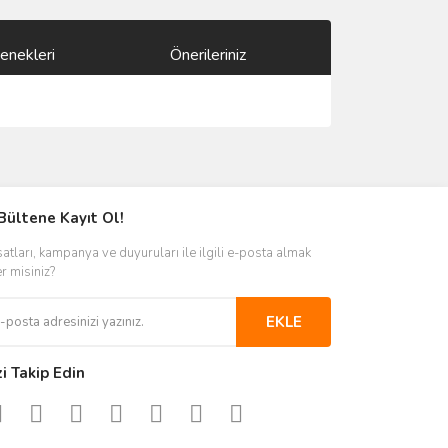
enekleri
Önerileriniz
ımıza iletebilirsiniz.
Bültene Kayıt Ol!
satları, kampanya ve duyuruları ile ilgili e-posta almak
er misiniz?
EKLE
zi Takip Edin