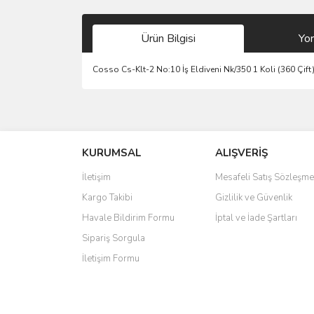
Ürün Bilgisi
Yo
Cosso Cs-Klt-2 No:10 İş Eldiveni Nk/350 1 Koli (360 Çift
Bu ürünün fiyat bilgisi, resim, ürün açıklamalarında 
Görüş ve önerileriniz için teşekkür ederiz.
KURUMSAL
ALIŞVERİŞ
Ürün resmi kalitesiz, bozuk veya görüntülenemiyo
Ürün açıklamasında eksik bilgiler bulunuyor.
İletişim
Mesafeli Satış Sözleşme
Ürün bilgilerinde hatalar bulunuyor.
Kargo Takibi
Gizlilik ve Güvenlik
Ürün fiyatı diğer sitelerden daha pahalı.
Havale Bildirim Formu
İptal ve İade Şartları
Bu ürüne benzer farklı alternatifler olmalı.
Sipariş Sorgula
İletişim Formu