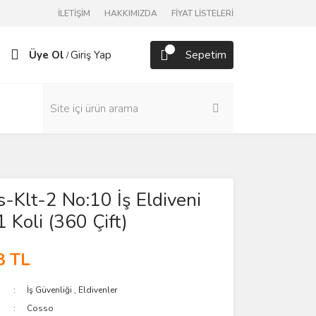
İLETİŞİM
HAKKIMIZDA
FİYAT LİSTELERİ
Üye Ol
Giriş Yap
Sepetim
/
-Klt-2 No:10 İş Eldiveni
 Koli (360 Çift)
8 TL
İş Güvenliği
,
Eldivenler
Cosso