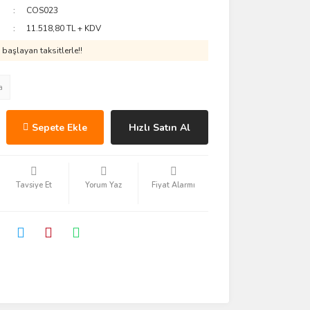
COS023
11.518,80 TL + KDV
başlayan taksitlerle!!
a
Sepete Ekle
Hızlı Satın Al
Tavsiye Et
Yorum Yaz
Fiyat Alarmı