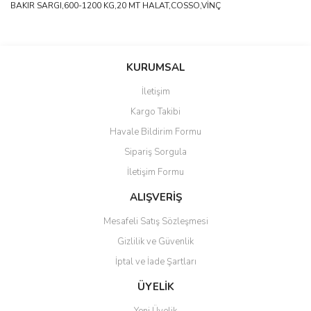
BAKIR SARGI,600-1200 KG,20 MT HALAT,COSSO,VİNÇ
Bu ürünün fiyat bilgisi, resim, ürün açıklamalarında ve diğer
konularda yetersiz gördüğünüz noktaları öneri formunu kullanarak
Bu ürüne ilk yorumu siz yapın!
Ürün hakkında henüz soru sorulmamış.
KURUMSAL
tarafımıza iletebilirsiniz.
Görüş ve önerileriniz için teşekkür ederiz.
İletişim
Yorum Yaz
Soru Sor
Kargo Takibi
Ürün resmi kalitesiz, bozuk veya görüntülenemiyor.
Havale Bildirim Formu
Ürün açıklamasında eksik bilgiler bulunuyor.
Sipariş Sorgula
Ürün bilgilerinde hatalar bulunuyor.
İletişim Formu
Ürün fiyatı diğer sitelerden daha pahalı.
Bu ürüne benzer farklı alternatifler olmalı.
ALIŞVERİŞ
Mesafeli Satış Sözleşmesi
Gizlilik ve Güvenlik
İptal ve İade Şartları
Gönder
ÜYELİK