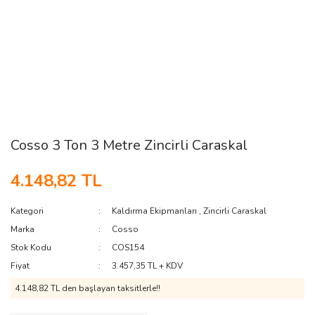
Cosso 3 Ton 3 Metre Zincirli Caraskal
4.148,82 TL
Kategori
Kaldırma Ekipmanları
,
Zincirli Caraskal
Marka
Cosso
Stok Kodu
COS154
Fiyat
3.457,35 TL + KDV
4.148,82 TL den başlayan taksitlerle!!