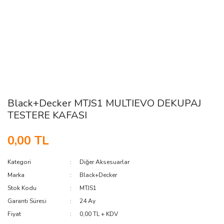
Black+Decker MTJS1 MULTIEVO DEKUPAJ
TESTERE KAFASI
0,00 TL
Kategori
Diğer Aksesuarlar
Marka
Black+Decker
Stok Kodu
MTJS1
Garanti Süresi
24 Ay
Fiyat
0,00 TL + KDV