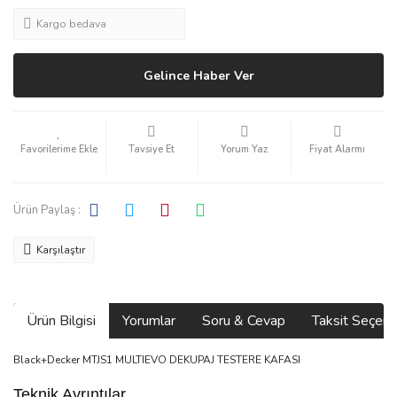
Kargo bedava
Gelince Haber Ver
Tavsiye Et
Yorum Yaz
Fiyat Alarmı
Ürün Paylaş :
Karşılaştır
Ürün Bilgisi
Yorumlar
Soru & Cevap
Taksit Seçene
Black+Decker MTJS1 MULTIEVO DEKUPAJ TESTERE KAFASI
Teknik Ayrıntılar