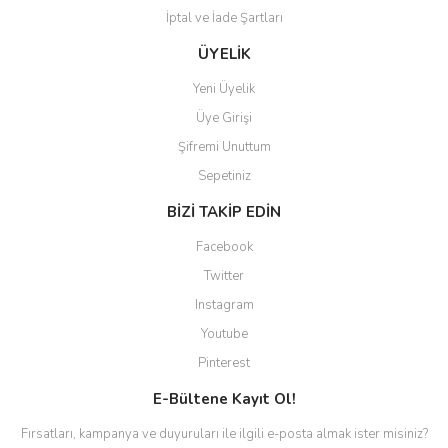
İptal ve İade Şartları
Gönder
ÜYELİK
Yeni Üyelik
Üye Girişi
Şifremi Unuttum
Sepetiniz
BİZİ TAKİP EDİN
Facebook
Twitter
Instagram
Youtube
Pinterest
E-Bültene Kayıt Ol!
Fırsatları, kampanya ve duyuruları ile ilgili e-posta almak ister misiniz?