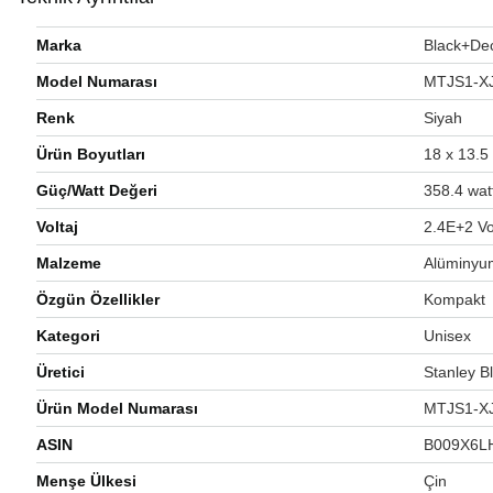
Marka
‎Black+De
Model Numarası
‎MTJS1-X
Renk
‎Siyah
Ürün Boyutları
‎18 x 13.
Güç/Watt Değeri
‎358.4 wat
Voltaj
‎2.4E+2 Vo
Malzeme
‎Alüminyu
Özgün Özellikler
‎Kompakt
Kategori
‎Unisex
Üretici
‎Stanley 
Ürün Model Numarası
‎MTJS1-X
ASIN
‎B009X6
Menşe Ülkesi
‎Çin