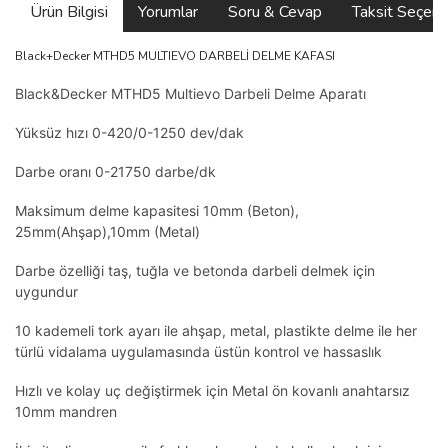
Ürün Bilgisi
Yorumlar
Soru & Cevap
Taksit Seçene
Black+Decker MTHD5 MULTIEVO DARBELİ DELME KAFASI
Black&Decker MTHD5 Multievo Darbeli Delme Aparatı
Yüksüz hızı 0-420/0-1250 dev/dak
Darbe oranı 0-21750 darbe/dk
Maksimum delme kapasitesi 10mm (Beton),
25mm(Ahşap),10mm (Metal)
Darbe özelliği taş, tuğla ve betonda darbeli delmek için
uygundur
10 kademeli tork ayarı ile ahşap, metal, plastikte delme ile her
türlü vidalama uygulamasında üstün kontrol ve hassaslık
Hızlı ve kolay uç değiştirmek için Metal ön kovanlı anahtarsız
10mm mandren