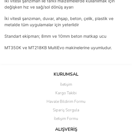
İki vitesli şanzıman ile farklı malzemelerde kullanılmak için
değişken hız ve sağ/sol dönüş ayarı
İki vitesli şanzıman, duvar, ahşap, beton, çelik, plastik ve
metalde tüm uygulamalar için yeterlidir
Standart ekipman; 8mm ve 10mm beton matkap ucu
MT350K ve MT218KB MultiEvo makinelerine uyumludur.
Bu ürünün fiyat bilgisi, resim, ürün açıklamalarında ve diğer
konularda yetersiz gördüğünüz noktaları öneri formunu kullanarak
Bu ürüne ilk yorumu siz yapın!
Ürün hakkında henüz soru sorulmamış.
KURUMSAL
tarafımıza iletebilirsiniz.
Görüş ve önerileriniz için teşekkür ederiz.
İletişim
Yorum Yaz
Soru Sor
Kargo Takibi
Ürün resmi kalitesiz, bozuk veya görüntülenemiyor.
Havale Bildirim Formu
Ürün açıklamasında eksik bilgiler bulunuyor.
Sipariş Sorgula
Ürün bilgilerinde hatalar bulunuyor.
İletişim Formu
Ürün fiyatı diğer sitelerden daha pahalı.
Bu ürüne benzer farklı alternatifler olmalı.
ALIŞVERİŞ