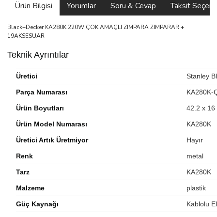
Ürün Bilgisi
Yorumlar
Soru & Cevap
Taksit Seçene
Black+Decker KA280K 220W ÇOK AMAÇLI ZIMPARA ZIMPARAR +
19AKSESUAR
Teknik Ayrıntılar
Üretici
‎Stanley 
Parça Numarası
‎KA280K-
Ürün Boyutları
‎42.2 x 1
Ürün Model Numarası
‎KA280K
Üretici Artık Üretmiyor
‎Hayır
Renk
‎metal
Tarz
‎KA280K
Malzeme
‎plastik
Güç Kaynağı
‎Kablolu El