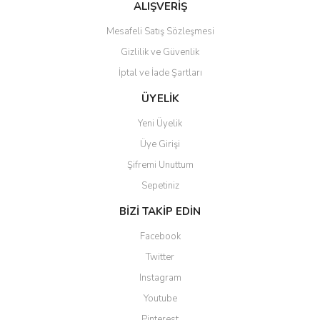
Bu ürüne benzer farklı alternatifler olmalı.
ALIŞVERİŞ
Mesafeli Satış Sözleşmesi
Gizlilik ve Güvenlik
İptal ve İade Şartları
Gönder
ÜYELİK
Yeni Üyelik
Üye Girişi
Şifremi Unuttum
Sepetiniz
BİZİ TAKİP EDİN
Facebook
Twitter
Instagram
Youtube
Pinterest