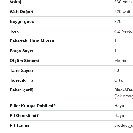
Voltaj
‎230 Volts
Watt Değeri
‎220 watt
Beygir gücü
‎220
Tork
‎4.2 Nevt
Paketteki Ürün Miktarı
‎1
Parça Sayısı
‎1
Ölçüm Sistemi
‎Metric
Tane Sayısı
‎80
Tanecik Tipi
‎Orta
Paket İçeriği
‎Black&D
Çok Amaç
Piller Kutuya Dahil mi?
‎Hayır
Pil Gerekli mi?
‎Hayır
Pil Tanımı
‎product_s